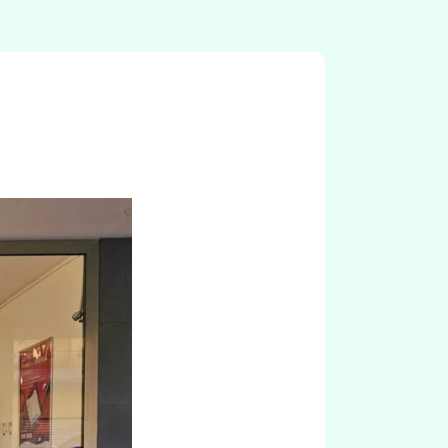
 i principali motivi, oltre alle 
competenza e gentilezza di livel
ni di confronto in base ai 
superiore. Risultato: nuovo clie
on il vecchio gestore che 
convinto a cambiare il 
 Luce con Estra 
.Grazie Sana