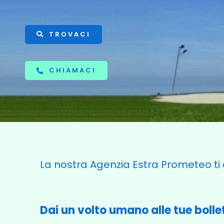
TROVACI
CHIAMACI
La nostra Agenzia Estra Prometeo ti 
Dai un volto umano alle tue bolle