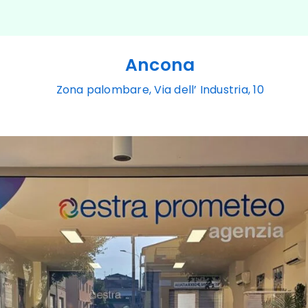
sono stati
simulazio
consumi c
mi hanno 
Ancona
contratto
Prometeo
Zona palombare, Via dell’ Industria, 10