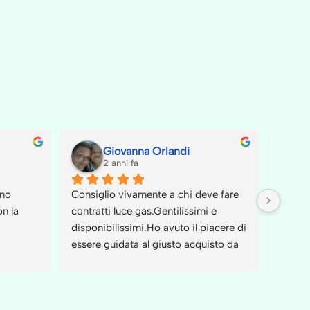
berto Pulita
Ygor Andrelli
nni fa
2 anni fa
tato per caso ad Agugliano 
Oggi pomeriggio, al fine di cam
patica e preparatissima 
operatore, mi sono recato 
 informazioni circa Estra 
nell'agenzia Estra Prometeo di v
Luce e sono uscito dalla 
dell'Industria dove ho trovato la
ssima chiacchierata con il 
giovane dipendente Nicole. 
l gestore precedente.La 
Disponibilità, chiarezza espositi
a e chiarezza  di Sana, 
delle offerte a disposizione, 