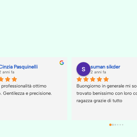
Fabio Bottalico
Ro
2 anni fa
2 a
are 
Mi sono recato presso la sede di via 
Sono capi
dell'industria in Ancona e sono stato 
dalla sim
re di 
seguito dalla preparatissima Nicole 
Sana, per
 da 
per il cambio operatore energia... Mi 
Prometeo 
ha dato tutto le notizie ed i dettagli 
piacevoli
che mi interessavano... 
cambio de
Complimenti!!!
Competenz